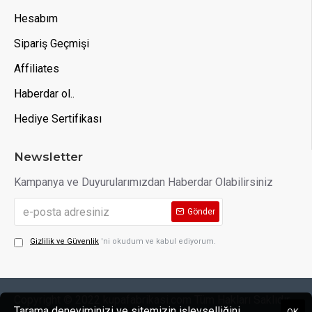
Hesabım
Sipariş Geçmişi
Affiliates
Haberdar ol..
Hediye Sertifikası
Newsletter
Kampanya ve Duyurularımızdan Haberdar Olabilirsiniz
Gönder
Gizlilik ve Güvenlik
'ni okudum ve kabul ediyorum.
Copyright © 2022 kupafabrikasi.com Tüm Hakları Saklıdır.
Tarama deneyiminizi ve sitemizin işlevselliğini
OK