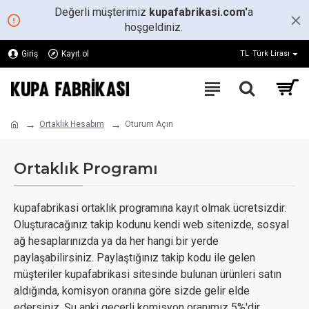
Değerli müşterimiz
kupafabrikasi.com'
a
hoşgeldiniz.
Giriş
Kayıt ol
TL
Türk Lirası
Ortaklık Hesabım
Oturum Açın
Ortaklık Programı
kupafabrikasi ortaklık programına kayıt olmak ücretsizdir.
Oluşturacağınız takip kodunu kendi web sitenizde, sosyal
ağ hesaplarınızda ya da her hangi bir yerde
paylaşabilirsiniz. Paylaştığınız takip kodu ile gelen
müşteriler kupafabrikasi sitesinde bulunan ürünleri satın
aldığında, komisyon oranına göre sizde gelir elde
edersiniz. Şu anki geçerli komisyon oranımız 5%'dir.